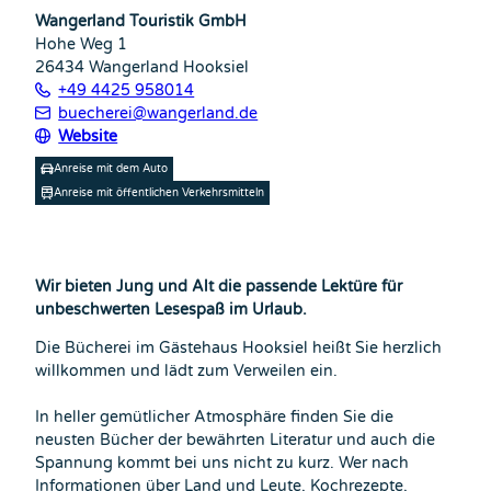
h
r
Wangerland Touristik GmbH
s
e
Hohe Weg 1
e
26434
Wangerland Hooksiel
n
+49 4425 958014
l
buecherei@wangerland.de
n
Website
Anreise mit dem Auto
Anreise mit öffentlichen Verkehrsmitteln
Wir bieten Jung und Alt die passende Lektüre für
unbeschwerten Lesespaß im Urlaub.
Die Bücherei im Gästehaus Hooksiel heißt Sie herzlich
willkommen und lädt zum Verweilen ein.
In heller gemütlicher Atmosphäre finden Sie die
neusten Bücher der bewährten Literatur und auch die
Spannung kommt bei uns nicht zu kurz. Wer nach
Informationen über Land und Leute, Kochrezepte,