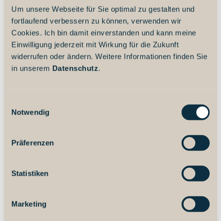
Um unsere Webseite für Sie optimal zu gestalten und
fortlaufend verbessern zu können, verwenden wir
Besucheraufkommen
Cookies. Ich bin damit einverstanden und kann meine
Einwilligung jederzeit mit Wirkung für die Zukunft
Jetzt wenig besucht
widerrufen oder ändern. Weitere Informationen finden Sie
In der Regel verbringen Menschen hier 20 Min.
in unserem
Datenschutz
.
Letzte Aktualisierung: Donnerstag, 6. August 2026
um 19:18:23 UTC
E
Öffnungszeiten
Notwendig
i
Öffnet morgen um 08:00 Uhr
n
Ruhetage: Dienstag, Mittwoch, Samstag, Sonntag, alle
w
Feiertage geschlossen
Präferenzen
i
l
Preisinformationen
l
Statistiken
i
Preis Erwachsener: 12,00 €
g
Marketing
Preis ermäßigt: 10,00 €
u
n