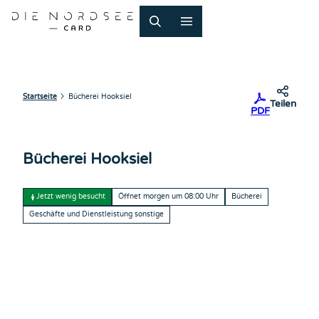
Z
u
m
I
n
h
a
Startseite
Bücherei Hooksiel
Teilen
PDF
l
t
Bücherei Hooksiel
Jetzt wenig besucht
Öffnet morgen um 08:00 Uhr
Bücherei
Geschäfte und Dienstleistung sonstige