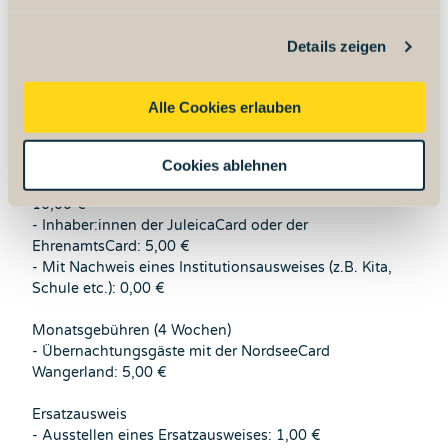
Gäste mit NordseeService-Card: 5,00 €
g
Jährliche Benutzergebühr (12 Monate)
Details zeigen
s
- Erwachsene: 12,00 €
a
- Kinder und Jugendliche bis 18 Jahre: 0,00 €
u
- Schüler:innen über 18 Jahre: 0,00 €
Alle Cookies erlauben
s
- Inhaber:innen der Jahresgästekarte Wangerland:
10,00 €
w
- Student:innen: 10,00 €
Cookies ablehnen
a
- Leistungsbezieher gemäß SGB II von Sozialleistungen:
h
10,00 €
l
- Inhaber:innen der JuleicaCard oder der
EhrenamtsCard: 5,00 €
- Mit Nachweis eines Institutionsausweises (z.B. Kita,
Schule etc.): 0,00 €
Monatsgebühren (4 Wochen)
- Übernachtungsgäste mit der NordseeCard
Wangerland: 5,00 €
Ersatzausweis
- Ausstellen eines Ersatzausweises: 1,00 €