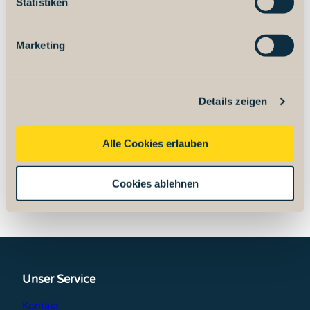
l
Statistiken
i
g
Marketing
u
n
g
Details zeigen
s
a
u
Alle Cookies erlauben
s
w
Cookies ablehnen
a
h
l
Unser Service
Kontakt