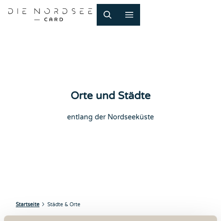
Z
u
m
I
n
h
a
l
t
Orte und Städte
entlang der Nordseeküste
Startseite
Städte & Orte