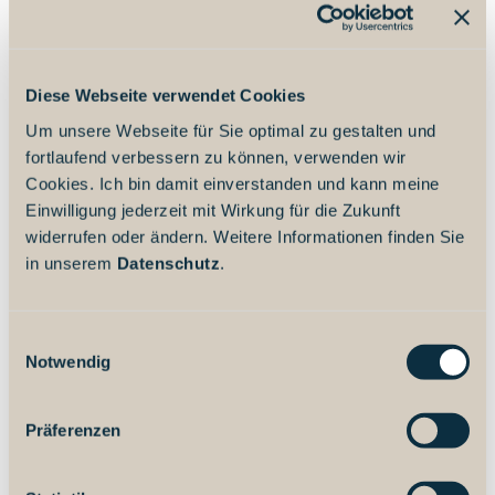
Die NordseeCard
Diese Webseite verwendet Cookies
Um unsere Webseite für Sie optimal zu gestalten und
Wilhelmshaven
fortlaufend verbessern zu können, verwenden wir
Seestadt Bremerhaven
Cookies. Ich bin damit einverstanden und kann meine
Einwilligung jederzeit mit Wirkung für die Zukunft
Nordseebad Otterndorf
widerrufen oder ändern. Weitere Informationen finden Sie
Wurster Nordseeküste
in unserem
Datenschutz
.
Butjadingen
Wangerland
E
Notwendig
i
Dornum
n
Norden-Norddeich
w
Präferenzen
i
Krummhörn-Greetsiel
l