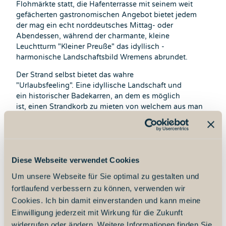
Flohmärkte statt, die Hafenterrasse mit seinem weit
gefächerten gastronomischen Angebot bietet jedem
der mag ein echt norddeutsches Mittag- oder
Abendessen, während der charmante, kleine
Leuchtturm "Kleiner Preuße" das idyllisch -
harmonische Landschaftsbild Wremens abrundet.
Der Strand selbst bietet das wahre
"Urlaubsfeeling". Eine idyllische Landschaft und
ein historischer Badekarren, an dem es möglich
ist, einen Strandkorb zu mieten von welchem aus man
die großen "Dampfer" beim Vorbeischippern
beobachten kann, erwarten die Gäste hier.
Doch das war noch längst nicht alles: Wremen
schmückt sich seit 2012 mit dem Titel
Diese Webseite verwendet Cookies
"Familienfreundlichster Ort des Cuxlands".
Um unsere Webseite für Sie optimal zu gestalten und
(Leserabstimmung der Nordsee-Zeitung). Das mag
mitunter daran liegen, dass das Wasser dieses
fortlaufend verbessern zu können, verwenden wir
Küstenabschnittes relativ seicht ist und sich somit auch
Cookies. Ich bin damit einverstanden und kann meine
Kinder planschend in der Nordsee aufhalten können.
Einwilligung jederzeit mit Wirkung für die Zukunft
widerrufen oder ändern. Weitere Informationen finden Sie