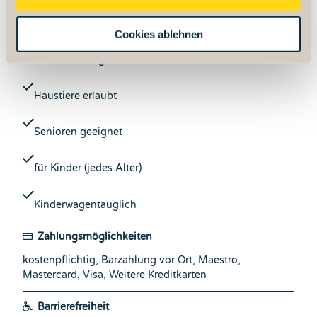
s
w
für Familien
Cookies ablehnen
a
h
für Individualgäste
l
Haustiere erlaubt
Senioren geeignet
für Kinder (jedes Alter)
Kinderwagentauglich
Zahlungsmöglichkeiten
kostenpflichtig, Barzahlung vor Ort, Maestro,
Mastercard, Visa, Weitere Kreditkarten
Barrierefreiheit