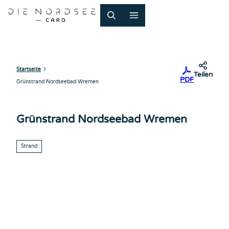
Z
u
m
I
n
h
a
Startseite
Teilen
PDF
l
Grünstrand Nordseebad Wremen
t
Grünstrand Nordseebad Wremen
Strand