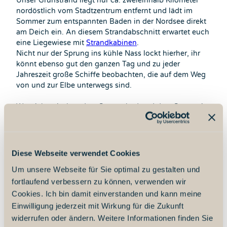
Unser Grünstrand liegt nur ca. zweieinhalb Kilometer
nordöstlich vom Stadtzentrum entfernt und lädt im
Sommer zum entspannten Baden in der Nordsee direkt
am Deich ein. An diesem Strandabschnitt erwartet euch
eine Liegewiese mit
Strandkabinen
.
Nicht nur der Sprung ins kühle Nass lockt hierher, ihr
könnt ebenso gut den ganzen Tag und zu jeder
Jahreszeit große Schiffe beobachten, die auf dem Weg
von und zur Elbe unterwegs sind.
Wer sich zwischen dem Sonnenbad und dem Sprung in
die erfrischende Nordsee sportlich betätigen möchte,
kann eine Runde Volleyball oder Fußball spielen. Und
sobald der kleine oder große Hunger kommt, freuen
sich die
Freibeuter Strandbar
am Grünstrand oder die
Diese Webseite verwendet Cookies
Büdchen auf dem
Ankerplatz
hinter dem Deich auf
Um unsere Webseite für Sie optimal zu gestalten und
euren Besuch. Duschen, Fußduschen und öffentliche
Toiletten findet ihr direkt am Außendeich oder auch
fortlaufend verbessern zu können, verwenden wir
hinter dem Deich.
Cookies. Ich bin damit einverstanden und kann meine
Einwilligung jederzeit mit Wirkung für die Zukunft
Der Badeabschnitt wird von der DLRG in den
widerrufen oder ändern. Weitere Informationen finden Sie
Sommerferien von Niedersachsen und Nordrhein-