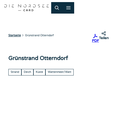
Z
u
m
I
n
h
a
Startseite
Grünstrand Otterndorf
Teilen
PDF
l
t
Grünstrand Otterndorf
Strand
Deich
Küste
Wattenmeer/Watt