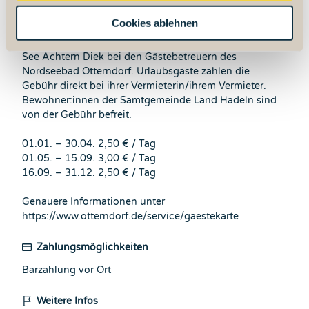
w
Die Stadt Otterndorf erhebt ganzjährig einen
Cookies ablehnen
a
Gästebeitrag. Tagesgäste ab 18 Jahren entrichten diese
h
Gebühr beim Zugang an den Strand/die Freizeitanlage
See Achtern Diek bei den Gästebetreuern des
l
Nordseebad Otterndorf. Urlaubsgäste zahlen die
Gebühr direkt bei ihrer Vermieterin/ihrem Vermieter.
Bewohner:innen der Samtgemeinde Land Hadeln sind
von der Gebühr befreit.
01.01. – 30.04. 2,50 € / Tag
01.05. – 15.09. 3,00 € / Tag
16.09. – 31.12. 2,50 € / Tag
Genauere Informationen unter
https://www.otterndorf.de/service/gaestekarte
Zahlungsmöglichkeiten
Barzahlung vor Ort
Weitere Infos