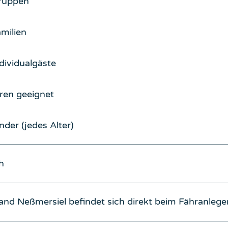
ruppen
amilien
ndividualgäste
ren geeignet
inder (jedes Alter)
h
and Neßmersiel befindet sich direkt beim Fähranlege