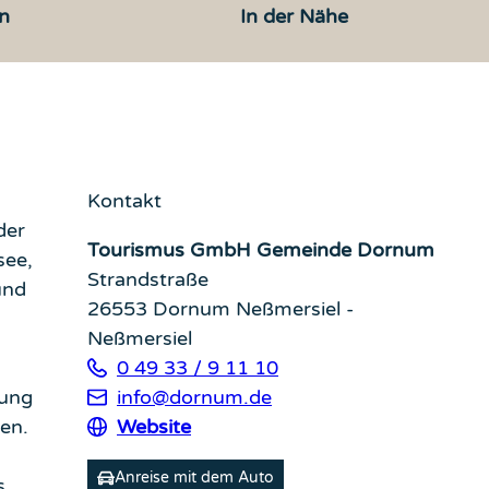
n
In der Nähe
Kontakt
der
Tourismus GmbH Gemeinde Dornum
see,
Strandstraße
und
26553
Dornum Neßmersiel
-
Neßmersiel
0 49 33 / 9 11 10
rung
info@dornum.de
en.
Website
Anreise mit dem Auto
s