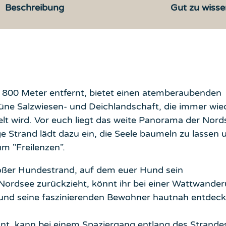
Beschreibung
Gut zu wisse
 800 Meter entfernt, bietet einen atemberaubenden
grüne Salzwiesen- und Deichlandschaft, die immer wie
t wird. Vor euch liegt das weite Panorama der Nord
ige Strand lädt dazu ein, die Seele baumeln zu lassen 
m "Freilenzen".
roßer Hundestrand, auf dem euer Hund sein
 Nordsee zurückzieht, könnt ihr bei einer Wattwande
und seine faszinierenden Bewohner hautnah entdeck
hnt, kann bei einem Spaziergang entlang des Strande