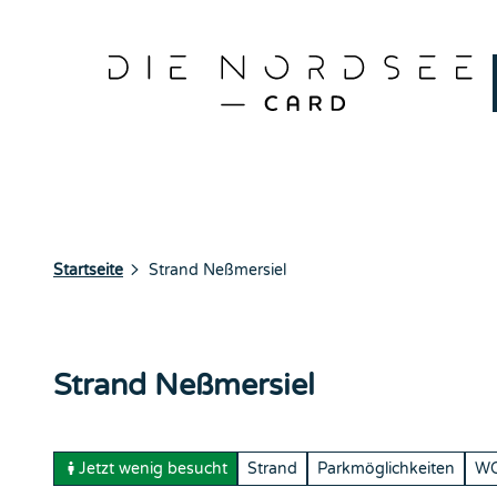
Z
Ergebnisse finden
u
Gewinnspiel
Hä
m
I
n
h
a
l
t
Startseite
Strand Neßmersiel
Strand Neßmersiel
Jetzt wenig besucht
Strand
Parkmöglichkeiten
WC