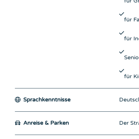
für G
für F
für I
Senio
für K
Sprachkenntnisse
Deutsc
Anreise & Parken
Der Str