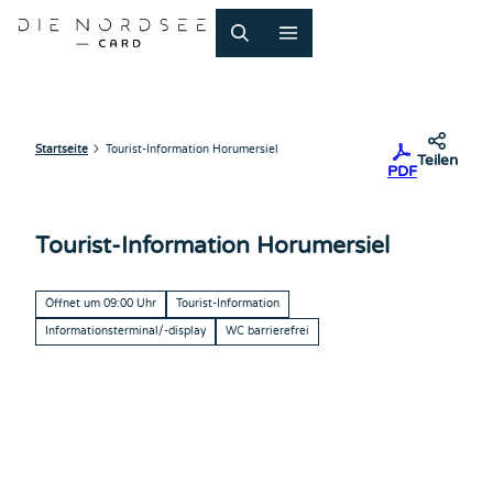
Z
u
m
I
n
h
a
Startseite
Tourist-Information Horumersiel
Teilen
PDF
l
t
Tourist-Information Horumersiel
Öffnet um 09:00 Uhr
Tourist-Information
Informationsterminal/-display
WC barrierefrei