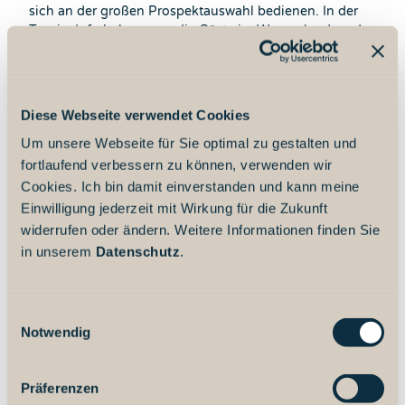
sich an der großen Prospektauswahl bedienen. In der
Tourist Info bekommen die Gäste im Wangerland an der
Nordsee neben der Nordsee-ServiceCard unter anderem
auch Informationen zu freien Unterkünften. Des
Weiteren besteht hier die Möglichkeit ein Elektro-Auto,
den Nordsee-Flitzer, auszuleihen.
Diese Webseite verwendet Cookies
Die Wangerland Touristik wünscht erholsamen Urlaub
Um unsere Webseite für Sie optimal zu gestalten und
im Wangerland an der Nordsee.
fortlaufend verbessern zu können, verwenden wir
Cookies. Ich bin damit einverstanden und kann meine
Einwilligung jederzeit mit Wirkung für die Zukunft
widerrufen oder ändern. Weitere Informationen finden Sie
in unserem
Datenschutz
.
E
Notwendig
i
n
w
Präferenzen
i