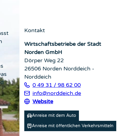
Kontakt
ässt
n
Wirtschaftsbetriebe der Stadt
Norden GmbH
Dörper Weg 22
us
26506
Norden Norddeich
-
Das
Norddeich
ad
0 49 31 / 98 62 00
info@norddeich.de
Website
Anreise mit dem Auto
Anreise mit öffentlichen Verkehrsmitteln