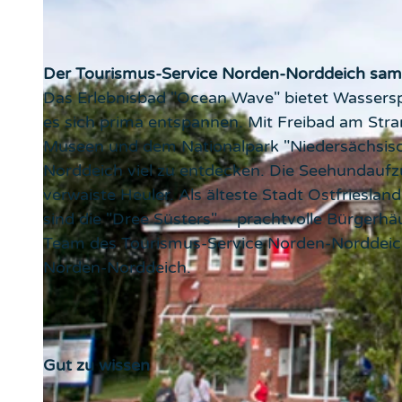
Der Tourismus-Service Norden-Norddeich samt 
Das Erlebnisbad "Ocean Wave" bietet Wasserspa
es sich prima entspannen. Mit Freibad am Stran
Museen und dem Nationalpark "Niedersächsis
Norddeich viel zu entdecken. Die Seehundauf
verwaiste Heuler. Als älteste Stadt Ostfriesl
sind die "Dree Süsters" – prachtvolle Bürgerhä
Team des Tourismus-Service Norden-Norddeich
Norden-Norddeich.
Gut zu wissen