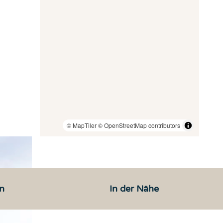
© MapTiler
© OpenStreetMap contributors
n
In der Nähe