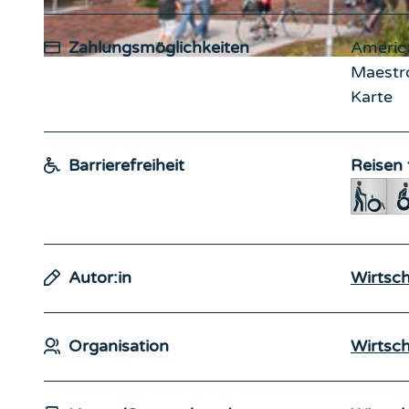
Zahlungsmöglichkeiten
America
CC-BY
| www.stoeverfotografie.de© Martin Stoever
Maestro
Karte
Barrierefreiheit
Reisen 
Autor:in
Wirtsc
Organisation
Wirtsc