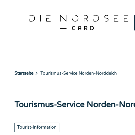
Z
Ergebnisse finden
u
Gewinnspiel
Hä
m
I
n
h
a
l
t
Startseite
Tourismus-Service Norden-Norddeich
Tourismus-Service Norden-Nor
Tourist-Information