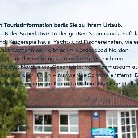
Touristinformation berät Sie zu Ihrem Urlaub.
ß der Superlative. In der großen Saunalandschaft l
d, Kinderspielhaus, Yacht- und Fischereihafen, viele
ches Wattenmeer" gibt es im Nordseebad Norden-
zucht- und Forschungsstation kümmert sich um
ands bietet Norden viel Geschichte: Vom Teemuseum a
user aus dem 17. Jh – nur wenige Schritte entfernt. 
 berät Sie gerne zu Ihrem Urlaub im Nordsee-Heilb